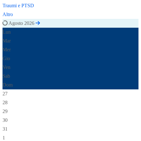
Traumi e PTSD
Altro
Agosto 2026
Lun
Mar
Mer
Gio
Ven
Sab
Dom
27
28
29
30
31
1